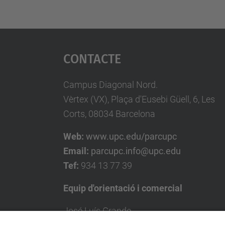
Contacte
Campus Diagonal Nord.
Vèrtex (VX), Plaça d'Eusebi Güell, 6, Les
Corts, 08034 Barcelona
Web:
www.upc.edu/parcupc
Email:
parcupc.info@upc.edu
Tef:
934 13 77 39
Equip d'orientació i comercial
José Luís Grande