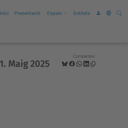
Cerca
C
Inici
Presentació
Espais
Entitats
e
r
c
a
a
Comparteix:
1. Maig 2025
v
a
n
ç
a
d
a
…