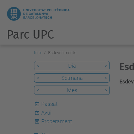
Parc UPC
Inici
Esdeveniments
Esd
<
Dia
>
<
Setmana
>
Esdev
<
Mes
>
Passat
Avui
7
Properament