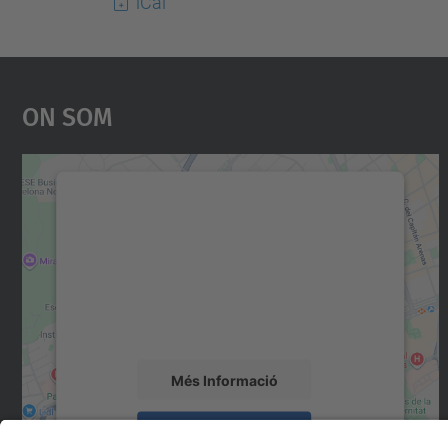
iCal
On Som
Necessitem el vostre consentiment
per carregar el servei Google Maps!
Utilitzem un servei de tercers per incrustar
contingut del mapa que pugui recollir dades
sobre la vostra activitat. Reviseu-ne els
detalls i accepteu el servei per veure el mapa.
Més Informació
Accepta