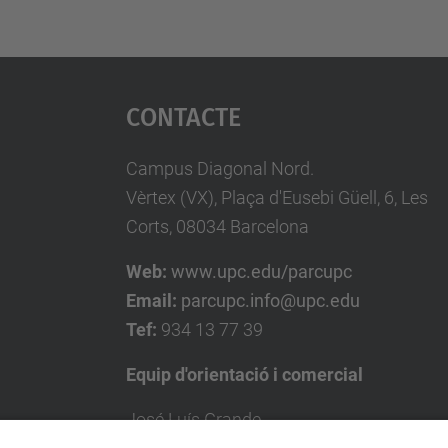
Contacte
Campus Diagonal Nord.
Vèrtex (VX), Plaça d'Eusebi Güell, 6, Les
Corts, 08034 Barcelona
Web:
www.upc.edu/parcupc
Email:
parcupc.info@upc.edu
Tef:
934 13 77 39
Equip d'orientació i comercial
José Luís Grande