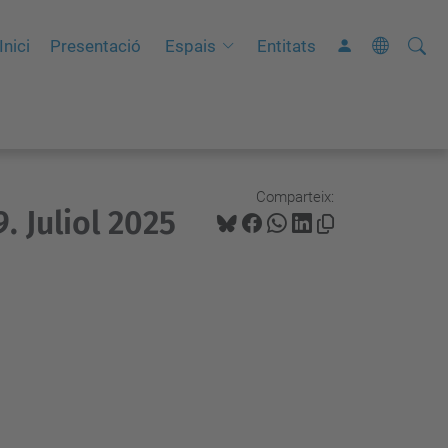
Cerca
C
Inici
Presentació
Espais
Entitats
e
r
c
a
a
Comparteix:
. Juliol 2025
v
a
n
ç
a
d
a
…