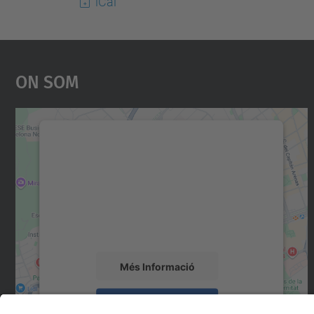
iCal
On Som
Necessitem el vostre consentiment
per carregar el servei Google Maps!
Utilitzem un servei de tercers per incrustar
contingut del mapa que pugui recollir dades
sobre la vostra activitat. Reviseu-ne els
detalls i accepteu el servei per veure el mapa.
Més Informació
Accepta