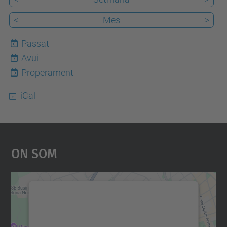
<
Mes
>
Passat
Avui
7
Properament
iCal
On Som
Necessitem el vostre
consentiment per carregar el
servei Google Maps!