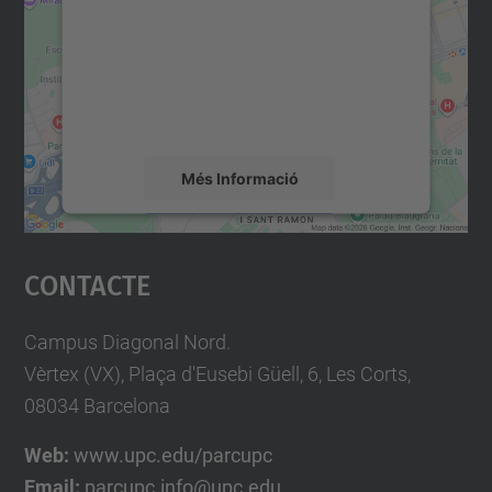
Utilitzem un servei de tercers per incrustar
contingut del mapa que pugui recollir dades
sobre la vostra activitat. Reviseu-ne els
detalls i accepteu el servei per veure el
mapa.
Més Informació
Accepta
Contacte
powered by
Usercentrics Consent
Management Platform
Campus Diagonal Nord.
Vèrtex (VX), Plaça d'Eusebi Güell, 6, Les Corts,
08034 Barcelona
Web:
www.upc.edu/parcupc
Email:
parcupc.info@upc.edu