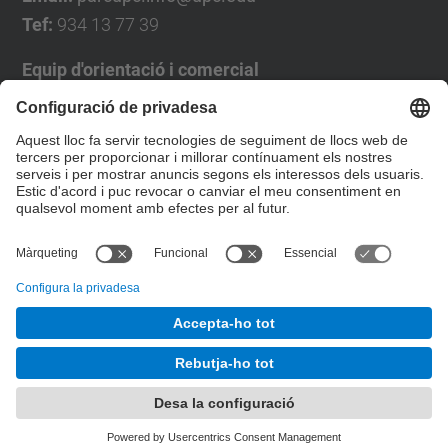
Tef:
934 13 77 39
Equip d'orientació i comercial
José Luís Grande
Tel. 93 4137194
jose.luis.grande@upc.edu
Formulari de contacte
© UPC
Desenvolupat amb
Mapa del lloc
Accessibilitat