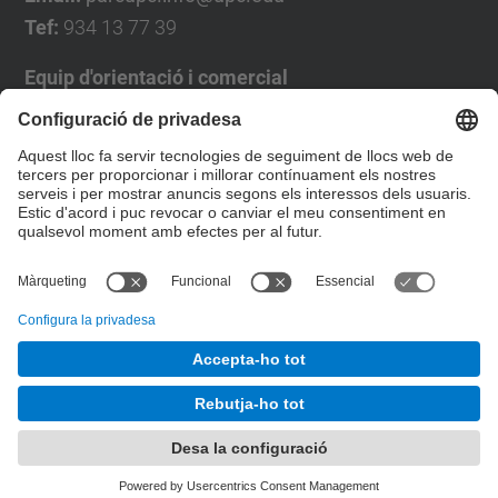
Tef:
934 13 77 39
Equip d'orientació i comercial
José Luís Grande
Tel. 93 4137194
jose.luis.grande@upc.edu
Formulari de contacte
© UPC
Desenvolupat amb
Mapa del lloc
Accessibilitat