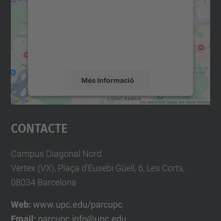
Utilitzem un servei de tercers per incrustar
contingut del mapa que pugui recollir dades
sobre la vostra activitat. Reviseu-ne els
detalls i accepteu el servei per veure el
mapa.
Més Informació
Accepta
Contacte
powered by
Usercentrics Consent
Management Platform
Campus Diagonal Nord.
Vèrtex (VX), Plaça d'Eusebi Güell, 6, Les Corts,
08034 Barcelona
Web:
www.upc.edu/parcupc
Email:
parcupc.info@upc.edu