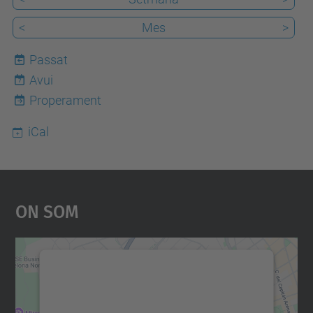
<
Mes
>
Passat
Avui
7
Properament
iCal
On Som
Necessitem el vostre
consentiment per carregar el
servei Google Maps!