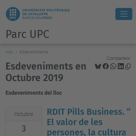
Parc UPC
Inici
Esdeveniments
Comparteix:
Esdeveniments en
Octubre 2019
Esdeveniments del lloc
RDIT Pills Business. “
2019-
Octubre
10-
El valor de les
3
03T12:00:00+02:00
persones, la cultura