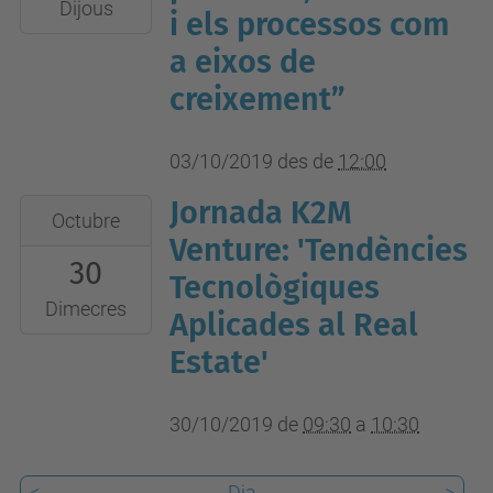
2019-
Dijous
i els processos com
10-
a eixos de
03T23:59:59+02:00
creixement”
03/10/2019
des de
12:00
Jornada K2M
2019-
Octubre
10-
Venture: 'Tendències
30
30T09:30:00+01:00
Tecnològiques
2019-
Dimecres
Aplicades al Real
10-
Estate'
30T10:30:00+01:00
30/10/2019
de
09:30
a
10:30
<
Dia
>