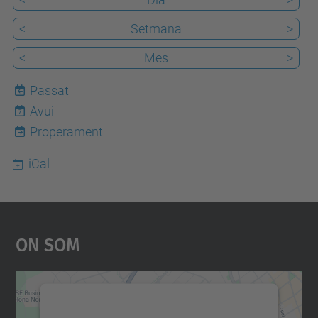
<
Setmana
>
<
Mes
>
Passat
Avui
7
Properament
iCal
On Som
Necessitem el vostre