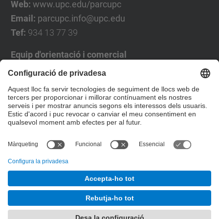
Web:
www.upc.edu/parcupc
Email:
parcupc.info@upc.edu
Tef:
934 13 77 39
Equip d'orientació i comercial
José Luís Grande
Tel. 93 4137194
jose.luis.grande@upc.edu
Formulari de contacte
© UPC
Desenvolupat amb