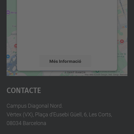
consentiment per carregar el
servei Google Maps!
Utilitzem un servei de tercers per incrustar
contingut del mapa que pugui recollir dades
sobre la vostra activitat. Reviseu-ne els
detalls i accepteu el servei per veure el
mapa.
Més Informació
Accepta
Contacte
powered by
Usercentrics Consent
Management Platform
Campus Diagonal Nord.
Vèrtex (VX), Plaça d'Eusebi Güell, 6, Les Corts,
08034 Barcelona