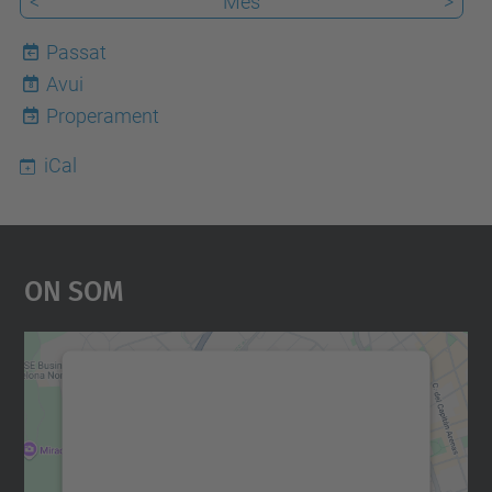
<
Mes
>
Passat
Avui
8
Properament
iCal
On Som
Necessitem el vostre
consentiment per carregar el
servei Google Maps!
Utilitzem un servei de tercers per incrustar