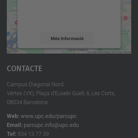
contingut del mapa que pugui recollir dades
sobre la vostra activitat. Reviseu-ne els
detalls i accepteu el servei per veure el
mapa.
Més Informació
Accepta
Contacte
powered by
Usercentrics Consent
Management Platform
Campus Diagonal Nord.
Vèrtex (VX), Plaça d'Eusebi Güell, 6, Les Corts,
08034 Barcelona
Web:
www.upc.edu/parcupc
Email:
parcupc.info@upc.edu
Tef:
934 13 77 39