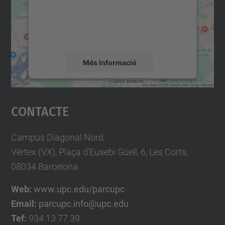
contingut del mapa que pugui recollir dades
sobre la vostra activitat. Reviseu-ne els
detalls i accepteu el servei per veure el
mapa.
Més Informació
Accepta
Contacte
powered by
Usercentrics Consent
Management Platform
Campus Diagonal Nord.
Vèrtex (VX), Plaça d'Eusebi Güell, 6, Les Corts,
08034 Barcelona
Web:
www.upc.edu/parcupc
Email:
parcupc.info@upc.edu
Tef:
934 13 77 39