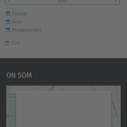
<
Mes
>
Passat
Avui
8
Properament
iCal
On Som
Necessitem el vostre
consentiment per carregar el
servei Google Maps!
Utilitzem un servei de tercers per incrustar