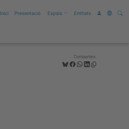
Cerca
C
Inici
Presentació
Espais
Entitats
e
r
c
a
a
Comparteix:
v
a
n
ç
a
d
a
…