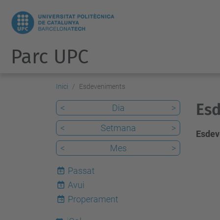
Parc UPC
Inici
Esdeveniments
Esd
<
Dia
>
<
Setmana
>
Esdev
<
Mes
>
Passat
Avui
6
Properament