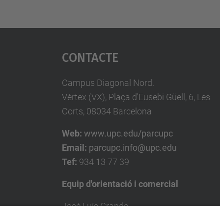
Contacte
Campus Diagonal Nord.
Vèrtex (VX), Plaça d'Eusebi Güell, 6, Les
Corts, 08034 Barcelona
Web:
www.upc.edu/parcupc
Email:
parcupc.info@upc.edu
Tef:
934 13 77 39
Equip d'orientació i comercial
José Luís Grande