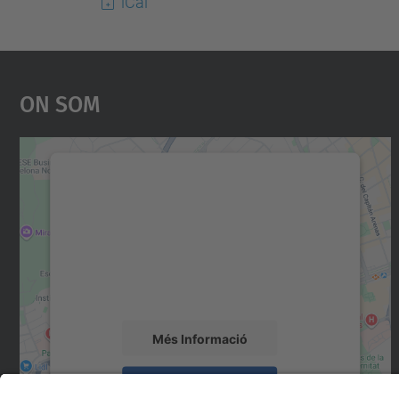
iCal
On Som
Necessitem el vostre consentiment
per carregar el servei Google Maps!
Utilitzem un servei de tercers per incrustar
contingut del mapa que pugui recollir dades
sobre la vostra activitat. Reviseu-ne els
detalls i accepteu el servei per veure el mapa.
Més Informació
Accepta