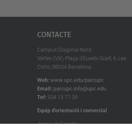
Contacte
Campus Diagonal Nord.
Vèrtex (VX), Plaça d'Eusebi Güell, 6, Les
Corts, 08034 Barcelona
Web:
www.upc.edu/parcupc
Email:
parcupc.info@upc.edu
Tef:
934 13 77 39
Equip d'orientació i comercial
José Luís Grande