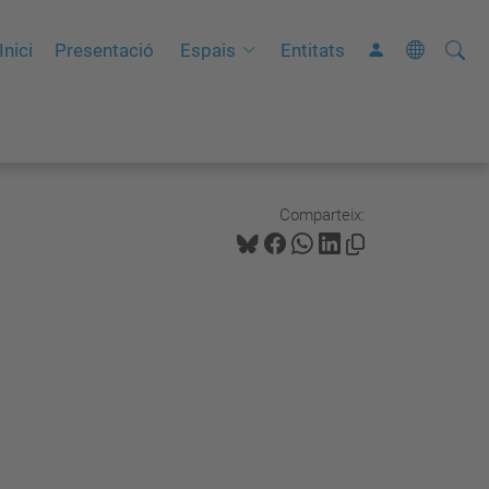
Cerca
C
Inici
Presentació
Espais
Entitats
e
r
c
a
a
Comparteix:
v
a
n
ç
a
d
a
…