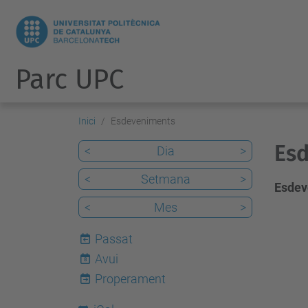
Parc UPC
Inici
Esdeveniments
Esd
<
Dia
>
<
Setmana
>
Esdev
<
Mes
>
Passat
Avui
8
Properament