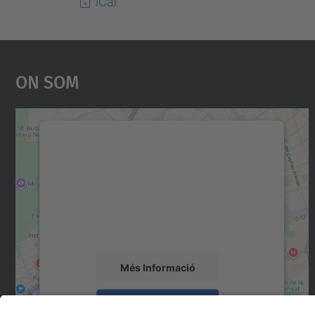
iCal
On Som
Necessitem el vostre consentiment
per carregar el servei Google Maps!
Utilitzem un servei de tercers per incrustar
contingut del mapa que pugui recollir dades
sobre la vostra activitat. Reviseu-ne els
detalls i accepteu el servei per veure el mapa.
Més Informació
Accepta