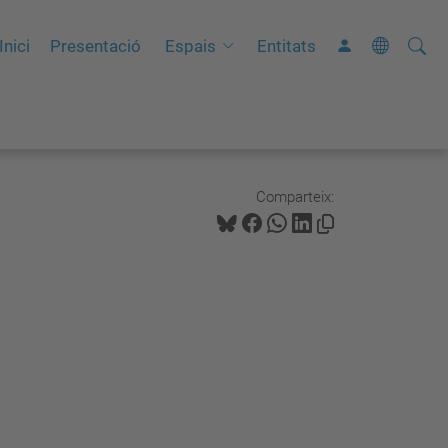
Cerca
C
Inici
Presentació
Espais
Entitats
e
r
c
a
a
Comparteix:
v
a
n
ç
a
d
a
…