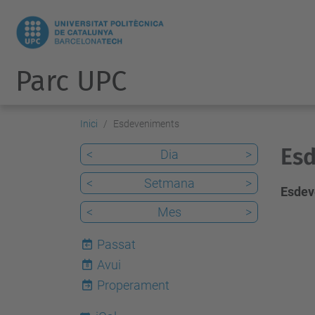
Parc UPC
Inici
Esdeveniments
Esd
<
Dia
>
<
Setmana
>
Esdev
<
Mes
>
Passat
Avui
8
Properament