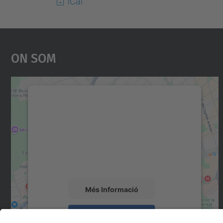
iCal
On Som
Necessitem el vostre consentiment
per carregar el servei Google Maps!
Utilitzem un servei de tercers per incrustar
contingut del mapa que pugui recollir dades
sobre la vostra activitat. Reviseu-ne els
detalls i accepteu el servei per veure el mapa.
Més Informació
Accepta