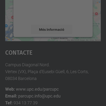
contingut del mapa que pugui recollir dades
sobre la vostra activitat. Reviseu-ne els
detalls i accepteu el servei per veure el
mapa.
Més Informació
Accepta
Contacte
powered by
Usercentrics Consent
Management Platform
Campus Diagonal Nord.
Vèrtex (VX), Plaça d'Eusebi Güell, 6, Les Corts,
08034 Barcelona
Web:
www.upc.edu/parcupc
Email:
parcupc.info@upc.edu
Tef:
934 13 77 39