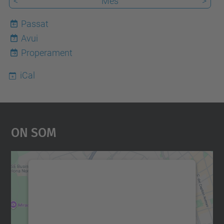
<
Mes
>
Passat
Avui
7
Properament
iCal
On Som
Necessitem el vostre
consentiment per carregar el
servei Google Maps!
Utilitzem un servei de tercers per incrustar