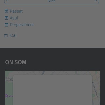
<
Mes
>
Passat
Avui
8
Properament
iCal
On Som
Necessitem el vostre
consentiment per carregar el
servei Google Maps!
Utilitzem un servei de tercers per incrustar