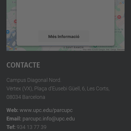
contingut del mapa que pugui recollir dades
sobre la vostra activitat. Reviseu-ne els
detalls i accepteu el servei per veure el
mapa.
Més Informació
Accepta
Contacte
powered by
Usercentrics Consent
Management Platform
Campus Diagonal Nord.
Vèrtex (VX), Plaça d'Eusebi Güell, 6, Les Corts,
08034 Barcelona
Web:
www.upc.edu/parcupc
Email:
parcupc.info@upc.edu
Tef:
934 13 77 39