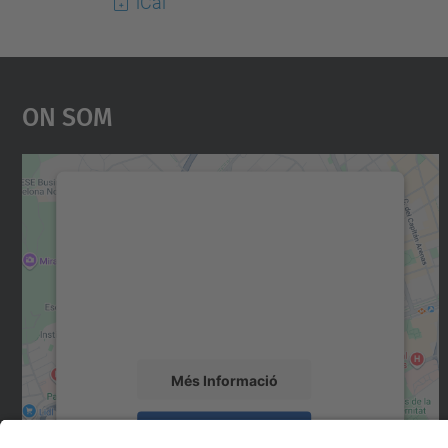
iCal
On Som
Necessitem el vostre consentiment
per carregar el servei Google Maps!
Utilitzem un servei de tercers per incrustar
contingut del mapa que pugui recollir dades
sobre la vostra activitat. Reviseu-ne els
detalls i accepteu el servei per veure el mapa.
Més Informació
Accepta