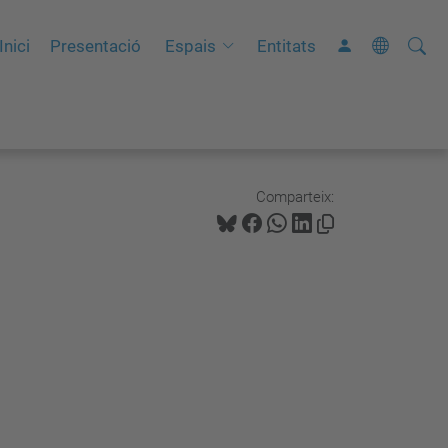
Cerca
C
Inici
Presentació
Espais
Entitats
e
r
c
a
a
Comparteix:
v
a
n
ç
a
d
a
…