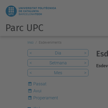
Parc UPC
Inici
Esdeveniments
Es
<
Dia
>
<
Setmana
>
Esdev
<
Mes
>
Passat
Avui
9
Properament