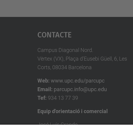
Contacte
Campus Diagonal Nord.
Vèrtex (VX), Plaça d'Eusebi Güell, 6, Les
Corts, 08034 Barcelona
Web:
www.upc.edu/parcupc
Email:
parcupc.info@upc.edu
Tef:
934 13 77 39
Equip d'orientació i comercial
José Luís Grande