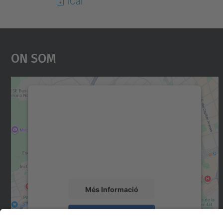
iCal
On Som
Necessitem el vostre consentiment
per carregar el servei Google Maps!
Utilitzem un servei de tercers per incrustar
contingut del mapa que pugui recollir dades
sobre la vostra activitat. Reviseu-ne els
detalls i accepteu el servei per veure el mapa.
Més Informació
Accepta