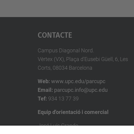
Contacte
Campus Diagonal Nord.
Vèrtex (VX), Plaça d'Eusebi Güell, 6, Les
Corts, 08034 Barcelona
Web:
www.upc.edu/parcupc
Email:
parcupc.info@upc.edu
Tef:
934 13 77 39
Equip d'orientació i comercial
José Luís Grande