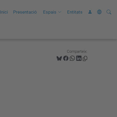
Cerca
C
Inici
Presentació
Espais
Entitats
e
r
c
a
a
Comparteix:
v
a
n
ç
a
d
a
…