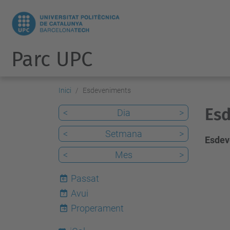
Parc UPC
Inici
Esdeveniments
Es
<
Dia
>
<
Setmana
>
Esdev
<
Mes
>
Passat
Avui
7
Properament