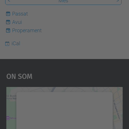
<
Mes
>
Passat
Avui
9
Properament
iCal
On Som
Necessitem el vostre
consentiment per carregar el
servei Google Maps!
Utilitzem un servei de tercers per incrustar