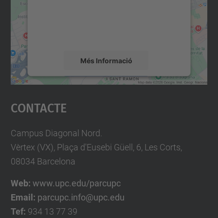
contingut del mapa que pugui recollir dades
sobre la vostra activitat. Reviseu-ne els
detalls i accepteu el servei per veure el
mapa.
Més Informació
Accepta
Contacte
powered by
Usercentrics Consent
Management Platform
Campus Diagonal Nord.
Vèrtex (VX), Plaça d'Eusebi Güell, 6, Les Corts,
08034 Barcelona
Web:
www.upc.edu/parcupc
Email:
parcupc.info@upc.edu
Tef:
934 13 77 39