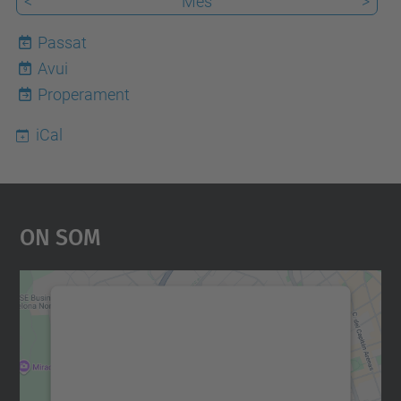
<
Mes
>
Passat
Avui
9
Properament
iCal
On Som
Necessitem el vostre
consentiment per carregar el
servei Google Maps!
Utilitzem un servei de tercers per incrustar