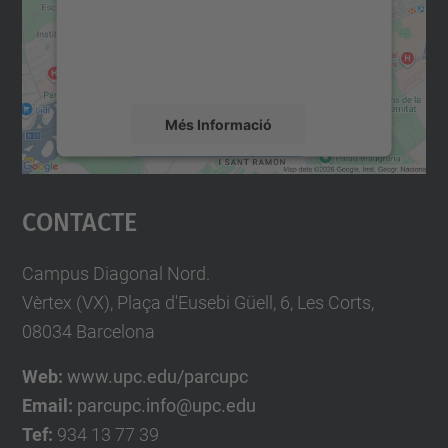
contingut del mapa que pugui recollir dades
sobre la vostra activitat. Reviseu-ne els
detalls i accepteu el servei per veure el
mapa.
Més Informació
Accepta
Contacte
powered by
Usercentrics Consent
Management Platform
Campus Diagonal Nord.
Vèrtex (VX), Plaça d'Eusebi Güell, 6, Les Corts,
08034 Barcelona
Web:
www.upc.edu/parcupc
Email:
parcupc.info@upc.edu
Tef:
934 13 77 39