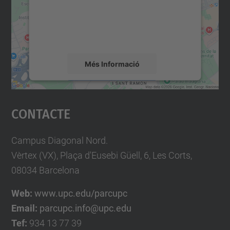
contingut del mapa que pugui recollir dades
sobre la vostra activitat. Reviseu-ne els
detalls i accepteu el servei per veure el
mapa.
Més Informació
Accepta
Contacte
powered by
Usercentrics Consent
Management Platform
Campus Diagonal Nord.
Vèrtex (VX), Plaça d'Eusebi Güell, 6, Les Corts,
08034 Barcelona
Web:
www.upc.edu/parcupc
Email:
parcupc.info@upc.edu
Tef:
934 13 77 39