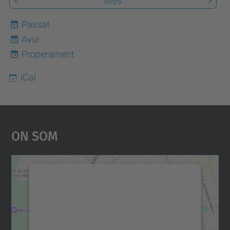
<
Mes
>
Passat
Avui
8
Properament
iCal
On Som
Necessitem el vostre
consentiment per carregar el
servei Google Maps!
Utilitzem un servei de tercers per incrustar