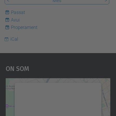
<
Mes
>
Passat
Avui
8
Properament
iCal
On Som
Necessitem el vostre
consentiment per carregar el
servei Google Maps!
Utilitzem un servei de tercers per incrustar