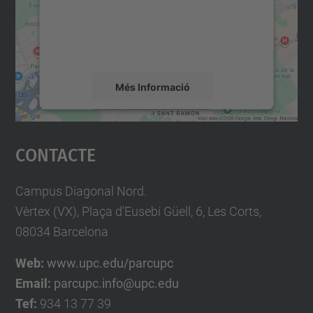
contingut del mapa que pugui recollir dades
sobre la vostra activitat. Reviseu-ne els
detalls i accepteu el servei per veure el
mapa.
Més Informació
Accepta
Contacte
powered by
Usercentrics Consent
Management Platform
Campus Diagonal Nord.
Vèrtex (VX), Plaça d'Eusebi Güell, 6, Les Corts,
08034 Barcelona
Web:
www.upc.edu/parcupc
Email:
parcupc.info@upc.edu
Tef:
934 13 77 39