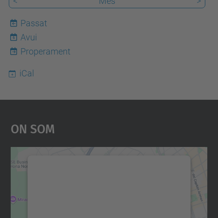
<
Mes
>
Passat
Avui
6
Properament
iCal
On Som
Necessitem el vostre
consentiment per carregar el
servei Google Maps!
Utilitzem un servei de tercers per incrustar