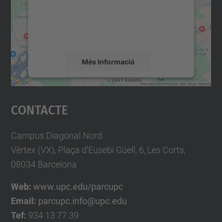
contingut del mapa que pugui recollir dades
sobre la vostra activitat. Reviseu-ne els
detalls i accepteu el servei per veure el
mapa.
Més Informació
Accepta
Contacte
powered by
Usercentrics Consent
Management Platform
Campus Diagonal Nord.
Vèrtex (VX), Plaça d'Eusebi Güell, 6, Les Corts,
08034 Barcelona
Web:
www.upc.edu/parcupc
Email:
parcupc.info@upc.edu
Tef:
934 13 77 39