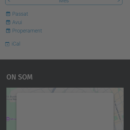
<
Mes
>
Passat
Avui
6
Properament
iCal
On Som
Necessitem el vostre
consentiment per carregar el
servei Google Maps!
Utilitzem un servei de tercers per incrustar