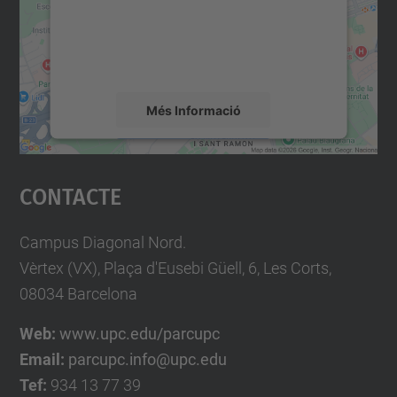
contingut del mapa que pugui recollir dades
sobre la vostra activitat. Reviseu-ne els
detalls i accepteu el servei per veure el
mapa.
Més Informació
Accepta
Contacte
powered by
Usercentrics Consent
Management Platform
Campus Diagonal Nord.
Vèrtex (VX), Plaça d'Eusebi Güell, 6, Les Corts,
08034 Barcelona
Web:
www.upc.edu/parcupc
Email:
parcupc.info@upc.edu
Tef:
934 13 77 39