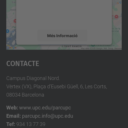
contingut del mapa que pugui recollir dades
sobre la vostra activitat. Reviseu-ne els
detalls i accepteu el servei per veure el
mapa.
Més Informació
Accepta
Contacte
powered by
Usercentrics Consent
Management Platform
Campus Diagonal Nord.
Vèrtex (VX), Plaça d'Eusebi Güell, 6, Les Corts,
08034 Barcelona
Web:
www.upc.edu/parcupc
Email:
parcupc.info@upc.edu
Tef:
934 13 77 39