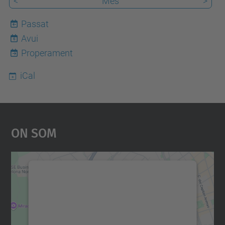
<
Mes
>
Passat
Avui
6
Properament
iCal
On Som
Necessitem el vostre
consentiment per carregar el
servei Google Maps!
Utilitzem un servei de tercers per incrustar