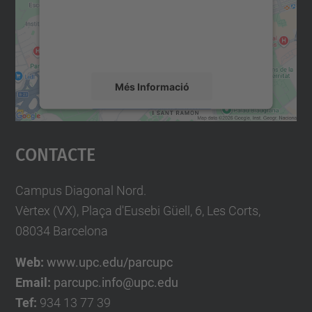
contingut del mapa que pugui recollir dades
sobre la vostra activitat. Reviseu-ne els
detalls i accepteu el servei per veure el
mapa.
Més Informació
Accepta
Contacte
powered by
Usercentrics Consent
Management Platform
Campus Diagonal Nord.
Vèrtex (VX), Plaça d'Eusebi Güell, 6, Les Corts,
08034 Barcelona
Web:
www.upc.edu/parcupc
Email:
parcupc.info@upc.edu
Tef:
934 13 77 39