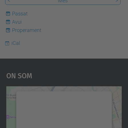
<
Mes
>
Passat
Avui
8
Properament
iCal
On Som
Necessitem el vostre
consentiment per carregar el
servei Google Maps!
Utilitzem un servei de tercers per incrustar