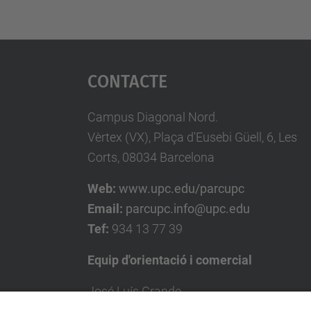
Contacte
Campus Diagonal Nord.
Vèrtex (VX), Plaça d'Eusebi Güell, 6, Les
Corts, 08034 Barcelona
Web:
www.upc.edu/parcupc
Email:
parcupc.info@upc.edu
Tef:
934 13 77 39
Equip d'orientació i comercial
José Luís Grande