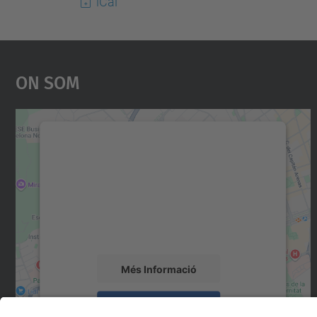
iCal
On Som
Necessitem el vostre consentiment
per carregar el servei Google Maps!
Utilitzem un servei de tercers per incrustar
contingut del mapa que pugui recollir dades
sobre la vostra activitat. Reviseu-ne els
detalls i accepteu el servei per veure el mapa.
Més Informació
Accepta