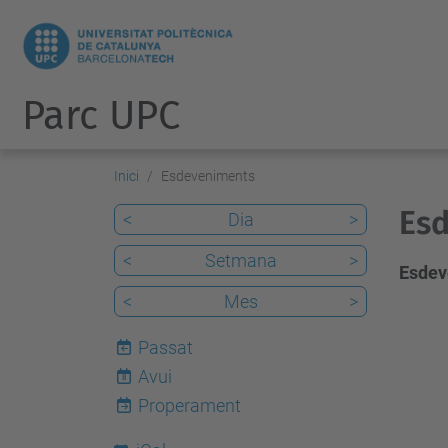
Parc UPC
Inici
Esdeveniments
Es
<
Dia
>
<
Setmana
>
Esdev
<
Mes
>
Passat
Avui
8
Properament