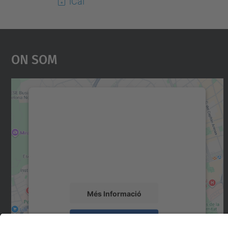
iCal
On Som
Necessitem el vostre consentiment
per carregar el servei Google Maps!
Utilitzem un servei de tercers per incrustar
contingut del mapa que pugui recollir dades
sobre la vostra activitat. Reviseu-ne els
detalls i accepteu el servei per veure el mapa.
Més Informació
Accepta