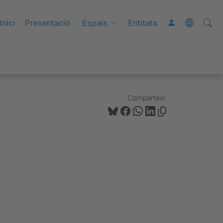
Cerca
C
Inici
Presentació
Espais
Entitats
e
r
c
a
a
Comparteix:
v
a
n
ç
a
d
a
…