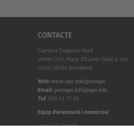
Contacte
Campus Diagonal Nord.
Vèrtex (VX), Plaça d'Eusebi Güell, 6, Les
Corts, 08034 Barcelona
Web:
www.upc.edu/parcupc
Email:
parcupc.info@upc.edu
Tef:
934 13 77 39
Equip d'orientació i comercial
José Luís Grande