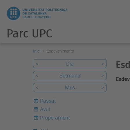
Parc UPC
Inici
Esdeveniments
Esd
<
Dia
>
<
Setmana
>
Esdev
<
Mes
>
Passat
Avui
6
Properament