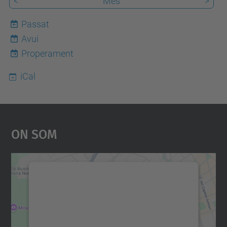
<
Mes
>
Passat
Avui
7
Properament
iCal
On Som
Necessitem el vostre
consentiment per carregar el
servei Google Maps!
Utilitzem un servei de tercers per incrustar