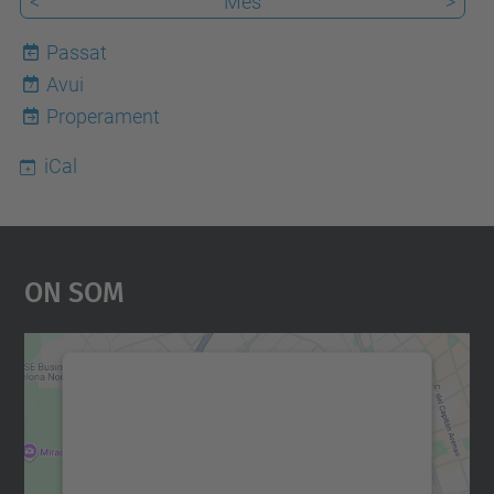
<
Mes
>
Passat
Avui
7
Properament
iCal
On Som
Necessitem el vostre
consentiment per carregar el
servei Google Maps!
Utilitzem un servei de tercers per incrustar