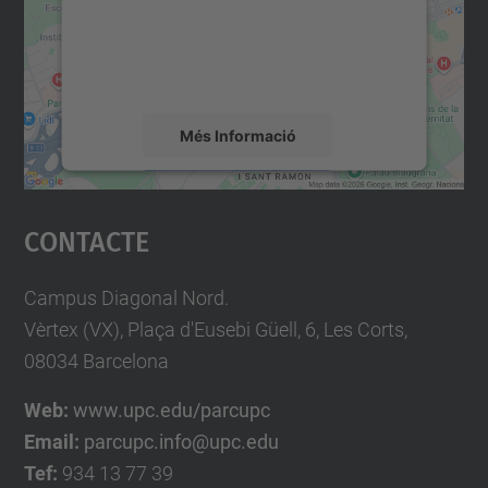
contingut del mapa que pugui recollir dades
sobre la vostra activitat. Reviseu-ne els
detalls i accepteu el servei per veure el
mapa.
Més Informació
Accepta
Contacte
powered by
Usercentrics Consent
Management Platform
Campus Diagonal Nord.
Vèrtex (VX), Plaça d'Eusebi Güell, 6, Les Corts,
08034 Barcelona
Web:
www.upc.edu/parcupc
Email:
parcupc.info@upc.edu
Tef:
934 13 77 39