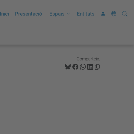
Cerca
C
Inici
Presentació
Espais
Entitats
e
r
c
a
a
Comparteix:
v
a
n
ç
a
d
a
…