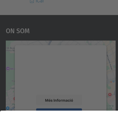
iCal
On Som
Necessitem el vostre consentiment
per carregar el servei Google Maps!
Utilitzem un servei de tercers per incrustar
contingut del mapa que pugui recollir dades
sobre la vostra activitat. Reviseu-ne els
detalls i accepteu el servei per veure el mapa.
Més Informació
Accepta