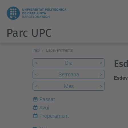
Parc UPC
Inici
Esdeveniments
Esd
<
Dia
>
<
Setmana
>
Esdev
<
Mes
>
Passat
Avui
6
Properament