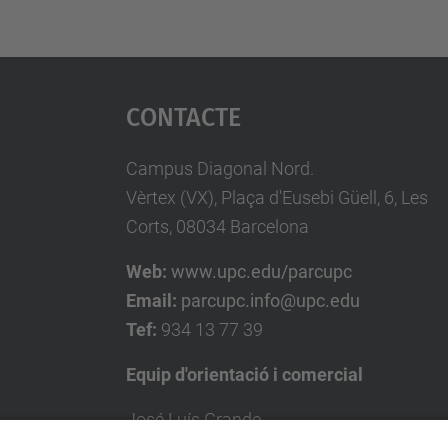
Contacte
Campus Diagonal Nord.
Vèrtex (VX), Plaça d'Eusebi Güell, 6, Les
Corts, 08034 Barcelona
Web:
www.upc.edu/parcupc
Email:
parcupc.info@upc.edu
Tef:
934 13 77 39
Equip d'orientació i comercial
José Luís Grande