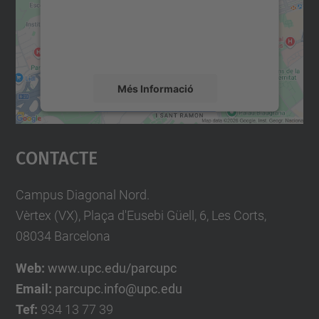
contingut del mapa que pugui recollir dades
sobre la vostra activitat. Reviseu-ne els
detalls i accepteu el servei per veure el
mapa.
Més Informació
Accepta
Contacte
powered by
Usercentrics Consent
Management Platform
Campus Diagonal Nord.
Vèrtex (VX), Plaça d'Eusebi Güell, 6, Les Corts,
08034 Barcelona
Web:
www.upc.edu/parcupc
Email:
parcupc.info@upc.edu
Tef:
934 13 77 39