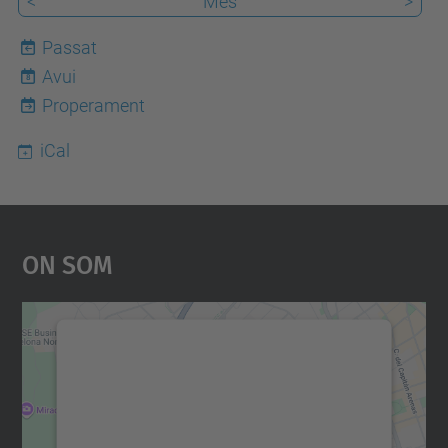
<
Mes
>
Passat
Avui
8
Properament
iCal
On Som
Necessitem el vostre
consentiment per carregar el
servei Google Maps!
Utilitzem un servei de tercers per incrustar