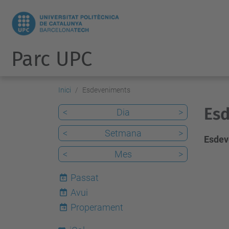
Parc UPC
Inici
Esdeveniments
Es
<
Dia
>
<
Setmana
>
Esdev
<
Mes
>
Passat
Avui
8
Properament