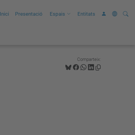
Cerca
C
Inici
Presentació
Espais
Entitats
e
r
c
a
a
Comparteix:
v
a
n
ç
a
d
a
…