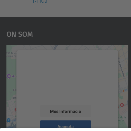
iCal
On Som
Necessitem el vostre consentiment
per carregar el servei Google Maps!
Utilitzem un servei de tercers per incrustar
contingut del mapa que pugui recollir dades
sobre la vostra activitat. Reviseu-ne els
detalls i accepteu el servei per veure el mapa.
Més Informació
Accepta