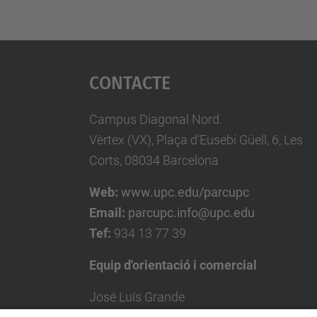
Contacte
Campus Diagonal Nord.
Vèrtex (VX), Plaça d'Eusebi Güell, 6, Les
Corts, 08034 Barcelona
Web:
www.upc.edu/parcupc
Email:
parcupc.info@upc.edu
Tef:
934 13 77 39
Equip d'orientació i comercial
José Luís Grande