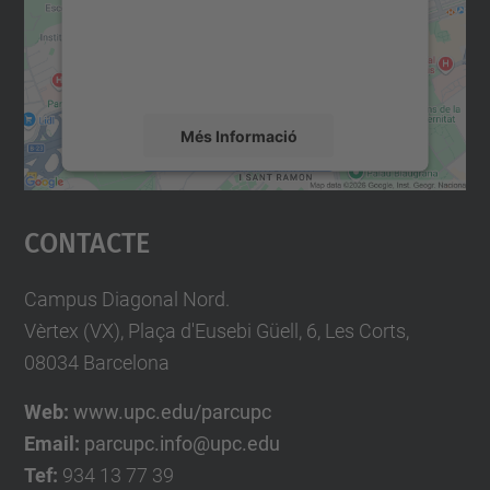
contingut del mapa que pugui recollir dades
sobre la vostra activitat. Reviseu-ne els
detalls i accepteu el servei per veure el
mapa.
Més Informació
Accepta
Contacte
powered by
Usercentrics Consent
Management Platform
Campus Diagonal Nord.
Vèrtex (VX), Plaça d'Eusebi Güell, 6, Les Corts,
08034 Barcelona
Web:
www.upc.edu/parcupc
Email:
parcupc.info@upc.edu
Tef:
934 13 77 39