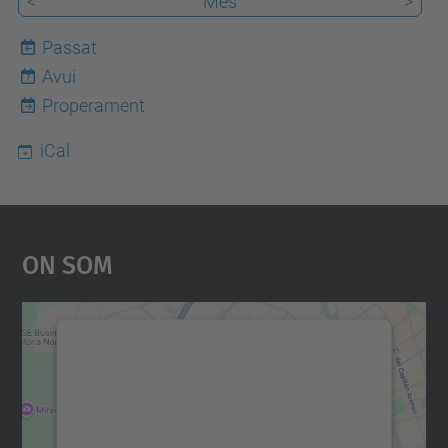
<
Mes
>
Passat
Avui
7
Properament
iCal
On Som
Necessitem el vostre
consentiment per carregar el
servei Google Maps!
Utilitzem un servei de tercers per incrustar