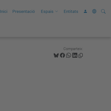
Cerca
C
Inici
Presentació
Espais
Entitats
e
r
c
a
a
Comparteix:
v
a
n
ç
a
d
a
…