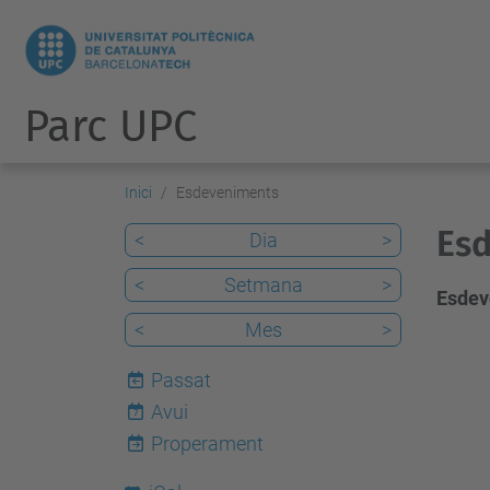
Parc UPC
Inici
Esdeveniments
Esd
<
Dia
>
<
Setmana
>
Esdev
<
Mes
>
Passat
Avui
7
Properament