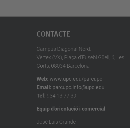
Contacte
Campus Diagonal Nord.
Vèrtex (VX), Plaça d'Eusebi Güell, 6, Les
Corts, 08034 Barcelona
Web:
www.upc.edu/parcupc
Email:
parcupc.info@upc.edu
Tef:
934 13 77 39
Equip d'orientació i comercial
José Luís Grande