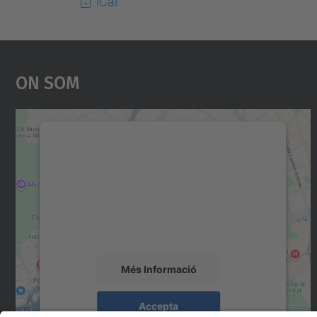
iCal
On Som
Necessitem el vostre consentiment
per carregar el servei Google Maps!
Utilitzem un servei de tercers per incrustar
contingut del mapa que pugui recollir dades
sobre la vostra activitat. Reviseu-ne els
detalls i accepteu el servei per veure el mapa.
Més Informació
Accepta