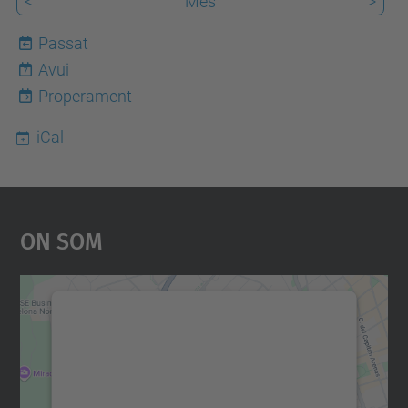
<
Mes
>
Passat
Avui
7
Properament
iCal
On Som
Necessitem el vostre
consentiment per carregar el
servei Google Maps!
Utilitzem un servei de tercers per incrustar