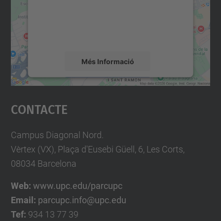
contingut del mapa que pugui recollir dades
sobre la vostra activitat. Reviseu-ne els
detalls i accepteu el servei per veure el
mapa.
Més Informació
Accepta
Contacte
powered by
Usercentrics Consent
Management Platform
Campus Diagonal Nord.
Vèrtex (VX), Plaça d'Eusebi Güell, 6, Les Corts,
08034 Barcelona
Web:
www.upc.edu/parcupc
Email:
parcupc.info@upc.edu
Tef:
934 13 77 39