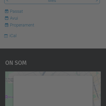
<
Mes
>
Passat
Avui
7
Properament
iCal
On Som
Necessitem el vostre
consentiment per carregar el
servei Google Maps!
Utilitzem un servei de tercers per incrustar