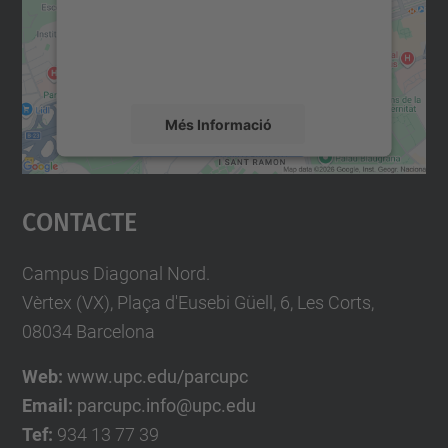
contingut del mapa que pugui recollir dades
sobre la vostra activitat. Reviseu-ne els
detalls i accepteu el servei per veure el
mapa.
Més Informació
Accepta
Contacte
powered by
Usercentrics Consent
Management Platform
Campus Diagonal Nord.
Vèrtex (VX), Plaça d'Eusebi Güell, 6, Les Corts,
08034 Barcelona
Web:
www.upc.edu/parcupc
Email:
parcupc.info@upc.edu
Tef:
934 13 77 39