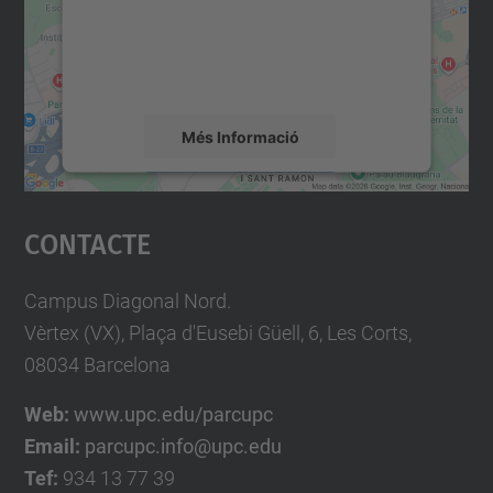
contingut del mapa que pugui recollir dades
sobre la vostra activitat. Reviseu-ne els
detalls i accepteu el servei per veure el
mapa.
Més Informació
Accepta
Contacte
powered by
Usercentrics Consent
Management Platform
Campus Diagonal Nord.
Vèrtex (VX), Plaça d'Eusebi Güell, 6, Les Corts,
08034 Barcelona
Web:
www.upc.edu/parcupc
Email:
parcupc.info@upc.edu
Tef:
934 13 77 39