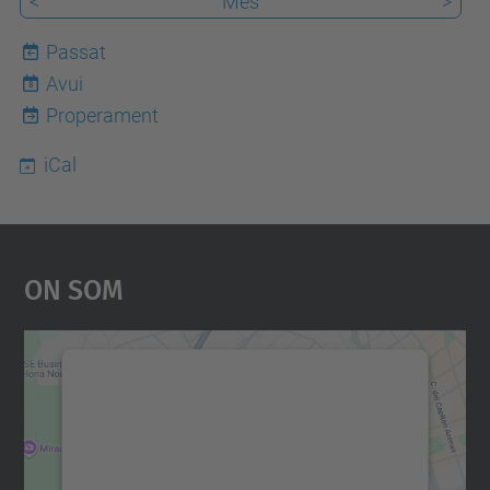
<
Mes
>
Passat
Avui
8
Properament
iCal
On Som
Necessitem el vostre
consentiment per carregar el
servei Google Maps!
Utilitzem un servei de tercers per incrustar