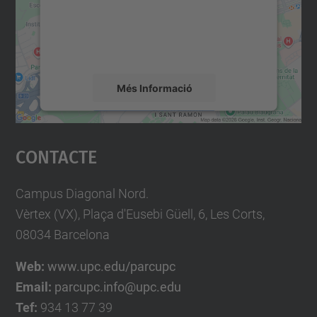
contingut del mapa que pugui recollir dades
sobre la vostra activitat. Reviseu-ne els
detalls i accepteu el servei per veure el
mapa.
Més Informació
Accepta
Contacte
powered by
Usercentrics Consent
Management Platform
Campus Diagonal Nord.
Vèrtex (VX), Plaça d'Eusebi Güell, 6, Les Corts,
08034 Barcelona
Web:
www.upc.edu/parcupc
Email:
parcupc.info@upc.edu
Tef:
934 13 77 39