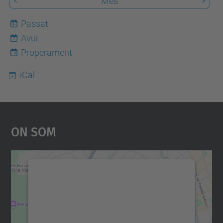
<
Mes
>
Passat
Avui
7
Properament
iCal
On Som
Necessitem el vostre
consentiment per carregar el
servei Google Maps!
Utilitzem un servei de tercers per incrustar