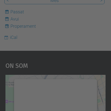
<
Mes
>
Passat
Avui
9
Properament
iCal
On Som
Necessitem el vostre
consentiment per carregar el
servei Google Maps!
Utilitzem un servei de tercers per incrustar