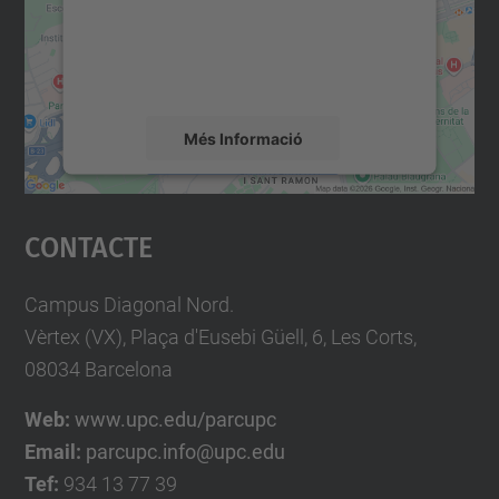
contingut del mapa que pugui recollir dades
sobre la vostra activitat. Reviseu-ne els
detalls i accepteu el servei per veure el
mapa.
Més Informació
Accepta
Contacte
powered by
Usercentrics Consent
Management Platform
Campus Diagonal Nord.
Vèrtex (VX), Plaça d'Eusebi Güell, 6, Les Corts,
08034 Barcelona
Web:
www.upc.edu/parcupc
Email:
parcupc.info@upc.edu
Tef:
934 13 77 39