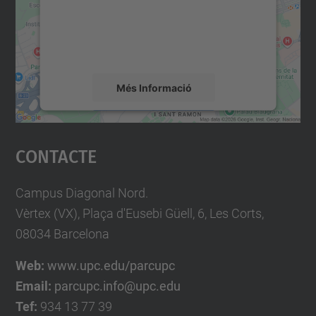
contingut del mapa que pugui recollir dades
sobre la vostra activitat. Reviseu-ne els
detalls i accepteu el servei per veure el
mapa.
Més Informació
Accepta
Contacte
powered by
Usercentrics Consent
Management Platform
Campus Diagonal Nord.
Vèrtex (VX), Plaça d'Eusebi Güell, 6, Les Corts,
08034 Barcelona
Web:
www.upc.edu/parcupc
Email:
parcupc.info@upc.edu
Tef:
934 13 77 39