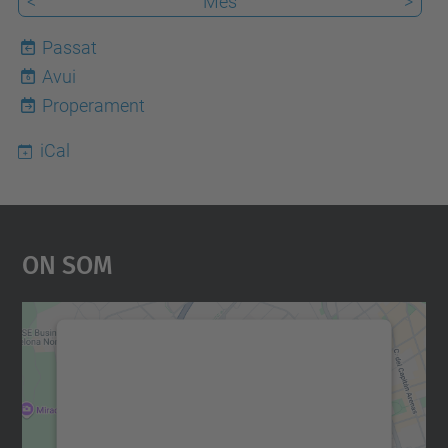
<
Mes
>
Passat
Avui
6
Properament
iCal
On Som
Necessitem el vostre
consentiment per carregar el
servei Google Maps!
Utilitzem un servei de tercers per incrustar