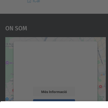
iCal
On Som
Necessitem el vostre consentiment
per carregar el servei Google Maps!
Utilitzem un servei de tercers per incrustar
contingut del mapa que pugui recollir dades
sobre la vostra activitat. Reviseu-ne els
detalls i accepteu el servei per veure el mapa.
Més Informació
Accepta