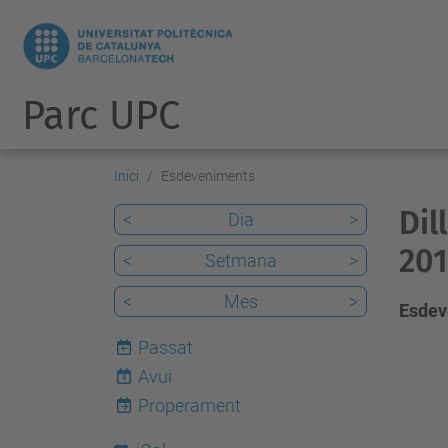
Parc UPC
Inici
Esdeveniments
Dil
<
Dia
>
201
<
Setmana
>
<
Mes
>
Esdev
Passat
Avui
8
Properament