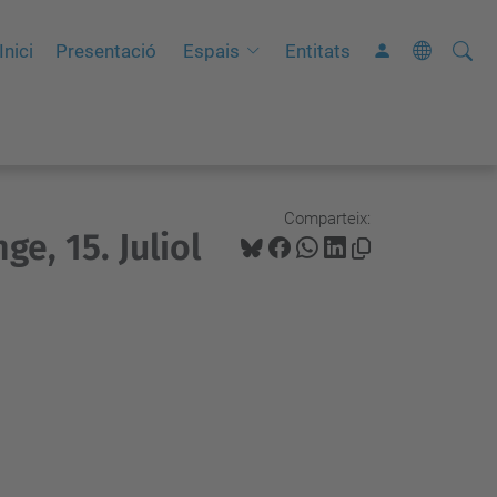
Cerca
C
Inici
Presentació
Espais
Entitats
e
r
c
a
a
Comparteix:
ge, 15. Juliol
v
a
n
ç
a
d
a
…