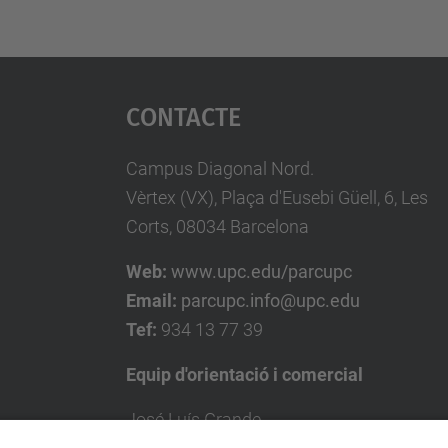
Contacte
Campus Diagonal Nord.
Vèrtex (VX), Plaça d'Eusebi Güell, 6, Les
Corts, 08034 Barcelona
Web:
www.upc.edu/parcupc
Email:
parcupc.info@upc.edu
Tef:
934 13 77 39
Equip d'orientació i comercial
José Luís Grande