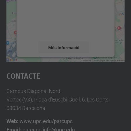
Utilitzem un servei de tercers per incrustar
contingut del mapa que pugui recollir dades
sobre la vostra activitat. Reviseu-ne els
detalls i accepteu el servei per veure el
mapa.
Més Informació
Accepta
Contacte
powered by
Usercentrics Consent
Management Platform
Campus Diagonal Nord.
Vèrtex (VX), Plaça d'Eusebi Güell, 6, Les Corts,
08034 Barcelona
Web:
www.upc.edu/parcupc
Email:
parcupc.info@upc.edu