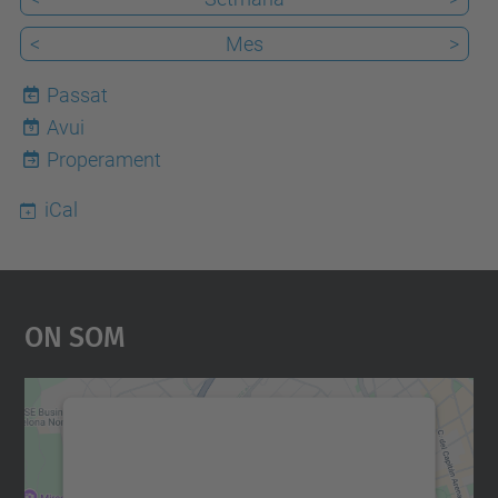
<
Mes
>
Passat
Avui
9
Properament
iCal
On Som
Necessitem el vostre
consentiment per carregar el
servei Google Maps!