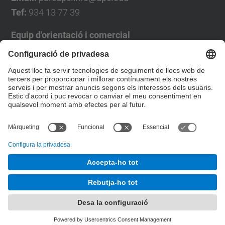
Tef:
934 13 77 39
Equip d'orientació i comercial
José Luís Grande
Tel. 93 4137194
jose.luis.grande@upc.edu
Formulari de contacte
© UPC
Desenvolupat amb
Mapa del lloc
Accessibilitat