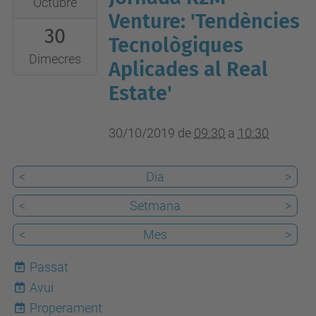
Octubre
10-
Venture: 'Tendències
30
30T09:30:00+01:00
Tecnològiques
2019-
Dimecres
Aplicades al Real
10-
Estate'
30T10:30:00+01:00
30/10/2019
de
09:30
a
10:30
<
Dia
>
<
Setmana
>
<
Mes
>
Passat
Avui
6
Properament