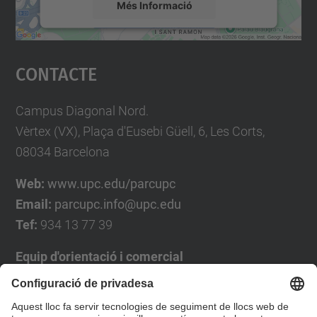
Més Informació
Accepta
Contacte
powered by
Usercentrics Consent
Management Platform
Campus Diagonal Nord.
Vèrtex (VX), Plaça d'Eusebi Güell, 6, Les Corts,
08034 Barcelona
Web:
www.upc.edu/parcupc
Email:
parcupc.info@upc.edu
Tef:
934 13 77 39
Equip d'orientació i comercial
José Luís Grande
Tel. 93 4137194