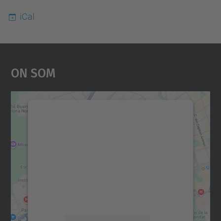
iCal
On Som
Necessitem el vostre
consentiment per carregar el
servei Google Maps!
Utilitzem un servei de tercers per incrustar
contingut del mapa que pugui recollir dades
sobre la vostra activitat. Reviseu-ne els
detalls i accepteu el servei per veure el
mapa.