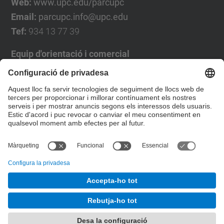
Web:
www.upc.edu/parcupc
Email:
parcupc.info@upc.edu
Tef:
934 13 77 39
Equip d'orientació i comercial
José Luís Grande
Tel. 93 4137194
jose.luis.grande@upc.edu
Formulari de contacte
© UPC
Desenvolupat amb