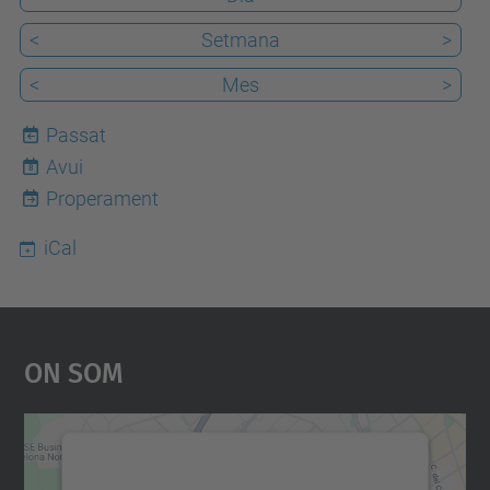
<
Setmana
>
<
Mes
>
Passat
Avui
8
Properament
iCal
On Som
Necessitem el vostre