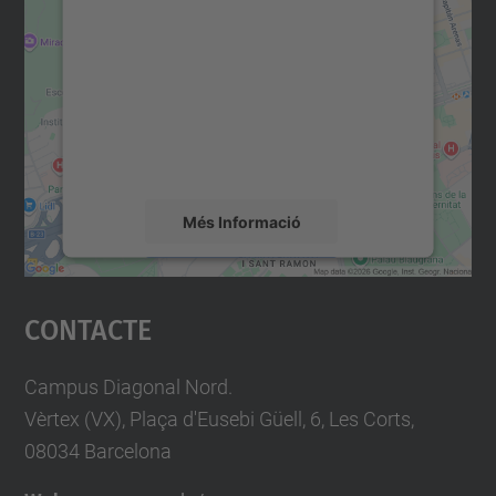
consentiment per carregar el
servei Google Maps!
Utilitzem un servei de tercers per incrustar
contingut del mapa que pugui recollir dades
sobre la vostra activitat. Reviseu-ne els
detalls i accepteu el servei per veure el
mapa.
Més Informació
Accepta
Contacte
powered by
Usercentrics Consent
Management Platform
Campus Diagonal Nord.
Vèrtex (VX), Plaça d'Eusebi Güell, 6, Les Corts,
08034 Barcelona