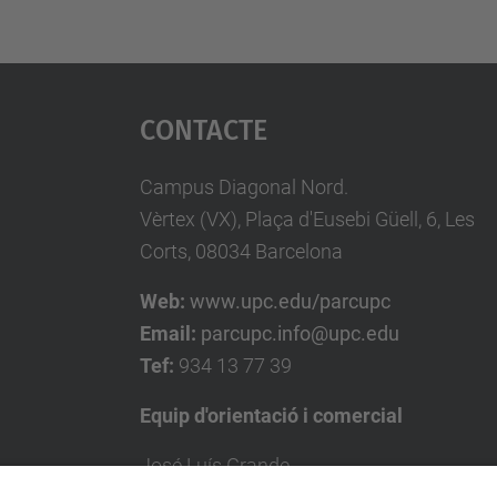
Contacte
Campus Diagonal Nord.
Vèrtex (VX), Plaça d'Eusebi Güell, 6, Les
Corts, 08034 Barcelona
Web:
www.upc.edu/parcupc
Email:
parcupc.info@upc.edu
Tef:
934 13 77 39
Equip d'orientació i comercial
José Luís Grande