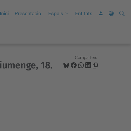
Cerca
C
Inici
Presentació
Espais
Entitats
e
r
c
a
a
Comparteix:
Diumenge, 18.
v
a
n
ç
a
d
a
…