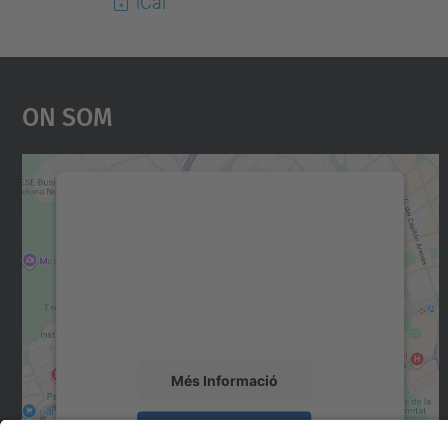
iCal
On Som
Necessitem el vostre consentiment
per carregar el servei Google Maps!
Utilitzem un servei de tercers per incrustar
contingut del mapa que pugui recollir dades
sobre la vostra activitat. Reviseu-ne els
detalls i accepteu el servei per veure el mapa.
Més Informació
Accepta