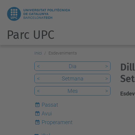
Parc UPC
Inici
Esdeveniments
Dil
<
Dia
>
Set
<
Setmana
>
<
Mes
>
Esdev
Passat
Avui
8
Properament