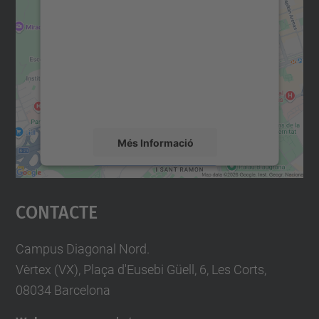
consentiment per carregar el
servei Google Maps!
Utilitzem un servei de tercers per incrustar
contingut del mapa que pugui recollir dades
sobre la vostra activitat. Reviseu-ne els
detalls i accepteu el servei per veure el
mapa.
Més Informació
Accepta
Contacte
powered by
Usercentrics Consent
Management Platform
Campus Diagonal Nord.
Vèrtex (VX), Plaça d'Eusebi Güell, 6, Les Corts,
08034 Barcelona