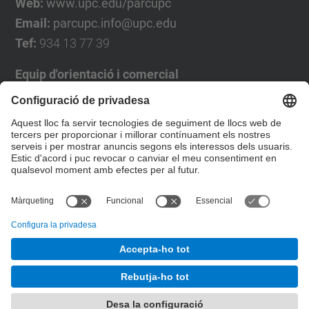
Web:
www.upc.edu/parcupc
Email:
parcupc.info@upc.edu
Tef:
934 13 77 39
Equip d'orientació i comercial
José Luís Grande
Tel. 93 4137194
jose.luis.grande@upc.edu
Formulari de contacte
© UPC
Desenvolupat amb