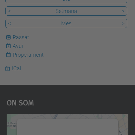
<
Setmana
>
<
Mes
>
Passat
Avui
7
Properament
iCal
On Som
Necessitem el vostre