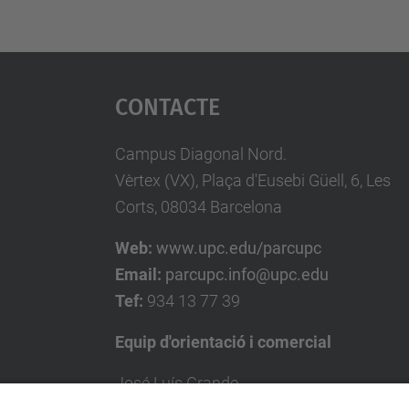
Contacte
Campus Diagonal Nord.
Vèrtex (VX), Plaça d'Eusebi Güell, 6, Les
Corts, 08034 Barcelona
Web:
www.upc.edu/parcupc
Email:
parcupc.info@upc.edu
Tef:
934 13 77 39
Equip d'orientació i comercial
José Luís Grande