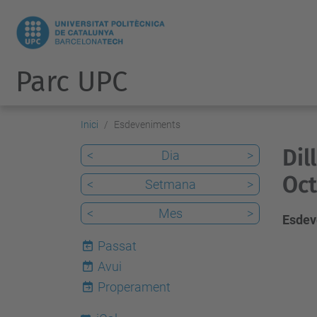
Parc UPC
Inici
Esdeveniments
Dil
<
Dia
>
Oct
<
Setmana
>
<
Mes
>
Esdev
Passat
Avui
7
Properament