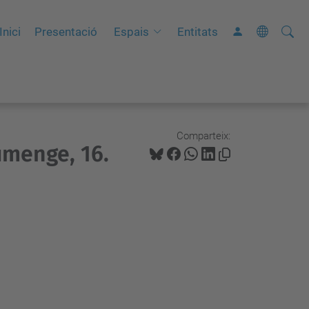
Cerca
C
Inici
Presentació
Espais
Entitats
e
r
c
a
a
Comparteix:
iumenge, 16.
v
a
n
ç
a
d
a
…