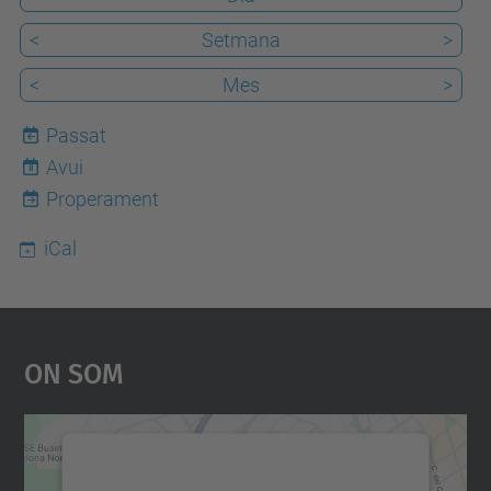
<
Setmana
>
<
Mes
>
Passat
Avui
8
Properament
iCal
On Som
Necessitem el vostre