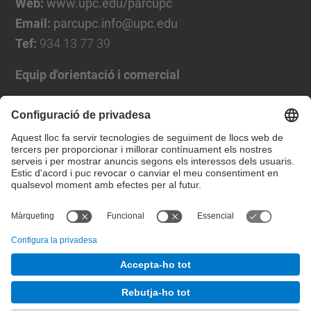
Web:
www.upc.edu/parcupc
Email:
parcupc.info@upc.edu
Tef:
934 13 77 39
Equip d'orientació i comercial
José Luís Grande
Tel. 93 4137194
jose.luis.grande@upc.edu
Formulari de contacte
© UPC
Desenvolupat amb