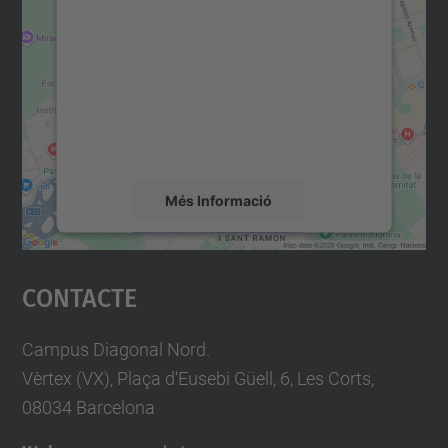
consentiment per carregar el
servei Google Maps!
Utilitzem un servei de tercers per incrustar
contingut del mapa que pugui recollir dades
sobre la vostra activitat. Reviseu-ne els
detalls i accepteu el servei per veure el
mapa.
Més Informació
Accepta
Contacte
powered by
Usercentrics Consent
Management Platform
Campus Diagonal Nord.
Vèrtex (VX), Plaça d'Eusebi Güell, 6, Les Corts,
08034 Barcelona