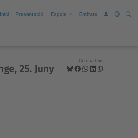
Cerca
C
Inici
Presentació
Espais
Entitats
e
r
c
a
a
Comparteix:
nge, 25. Juny
v
a
n
ç
a
d
a
…