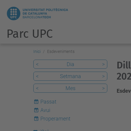
Parc UPC
Inici
Esdeveniments
Dil
<
Dia
>
202
<
Setmana
>
<
Mes
>
Esdev
Passat
Avui
8
Properament