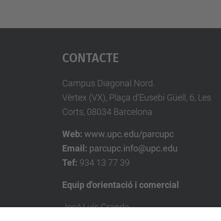
Contacte
Campus Diagonal Nord.
Vèrtex (VX), Plaça d'Eusebi Güell, 6, Les
Corts, 08034 Barcelona
Web:
www.upc.edu/parcupc
Email:
parcupc.info@upc.edu
Tef:
934 13 77 39
Equip d'orientació i comercial
José Luís Grande