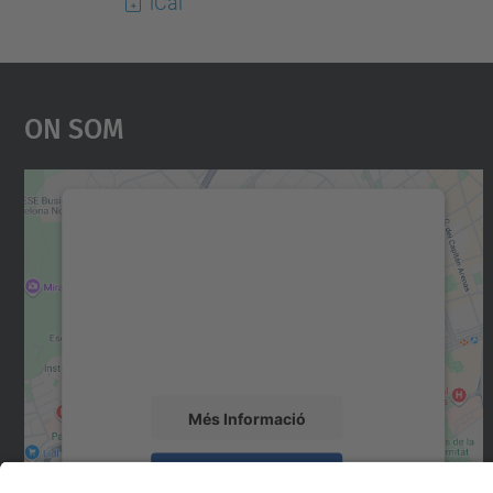
iCal
On Som
Necessitem el vostre consentiment
per carregar el servei Google Maps!
Utilitzem un servei de tercers per incrustar
contingut del mapa que pugui recollir dades
sobre la vostra activitat. Reviseu-ne els
detalls i accepteu el servei per veure el mapa.
Més Informació
Accepta