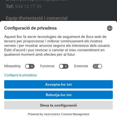
Tef:
934 13 77 39
Equip d'orientació i comercial
José Luís Grande
Tel. 93 4137194
jose.luis.grande@upc.edu
Formulari de contacte
© UPC
Desenvolupat amb
Mapa del lloc
Accessibilitat