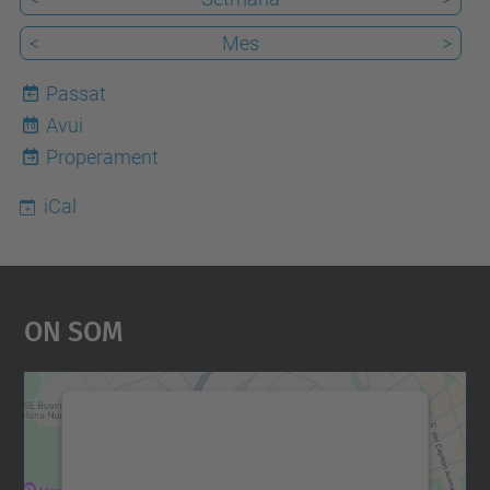
<
Mes
>
Passat
Avui
10
Properament
iCal
On Som
Necessitem el vostre
consentiment per carregar el
servei Google Maps!