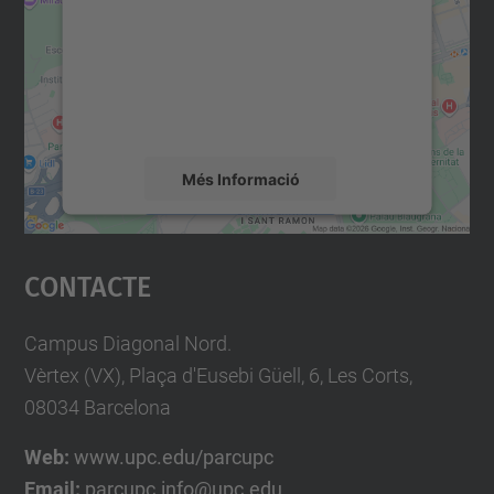
Utilitzem un servei de tercers per incrustar
contingut del mapa que pugui recollir dades
sobre la vostra activitat. Reviseu-ne els
detalls i accepteu el servei per veure el
mapa.
Més Informació
Accepta
Contacte
powered by
Usercentrics Consent
Management Platform
Campus Diagonal Nord.
Vèrtex (VX), Plaça d'Eusebi Güell, 6, Les Corts,
08034 Barcelona
Web:
www.upc.edu/parcupc
Email:
parcupc.info@upc.edu