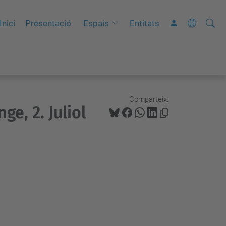
Cerca
C
Inici
Presentació
Espais
Entitats
e
r
c
a
a
Comparteix:
ge, 2. Juliol
v
a
n
ç
a
d
a
…