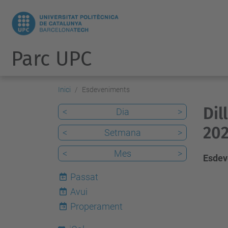
Parc UPC
Inici
Esdeveniments
Dil
<
Dia
>
202
<
Setmana
>
<
Mes
>
Esdev
Passat
Avui
6
Properament