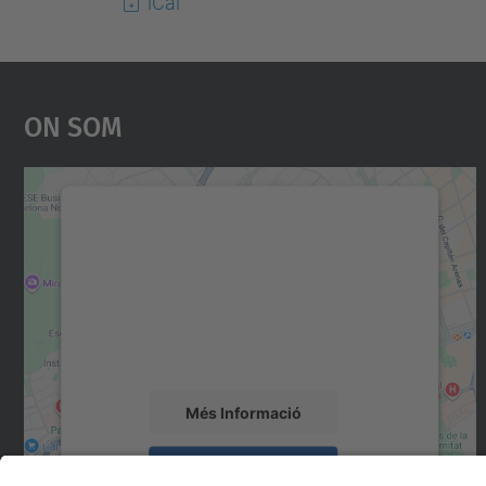
iCal
On Som
Necessitem el vostre consentiment
per carregar el servei Google Maps!
Utilitzem un servei de tercers per incrustar
contingut del mapa que pugui recollir dades
sobre la vostra activitat. Reviseu-ne els
detalls i accepteu el servei per veure el mapa.
Més Informació
Accepta