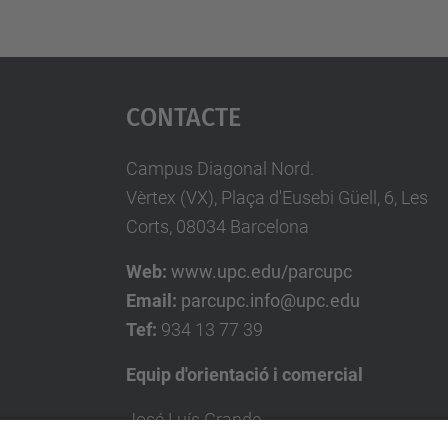
Contacte
Campus Diagonal Nord.
Vèrtex (VX), Plaça d'Eusebi Güell, 6, Les
Corts, 08034 Barcelona
Web:
www.upc.edu/parcupc
Email:
parcupc.info@upc.edu
Tef:
934 13 77 39
Equip d'orientació i comercial
José Luís Grande