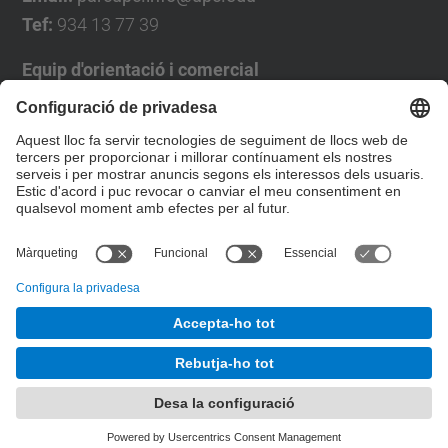
Tef:
934 13 77 39
Equip d'orientació i comercial
José Luís Grande
Tel. 93 4137194
jose.luis.grande@upc.edu
Formulari de contacte
© UPC
Desenvolupat amb
Mapa del lloc
Accessibilitat