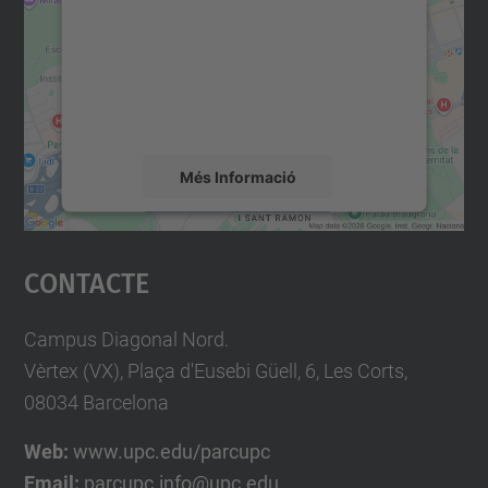
Utilitzem un servei de tercers per incrustar
contingut del mapa que pugui recollir dades
sobre la vostra activitat. Reviseu-ne els
detalls i accepteu el servei per veure el
mapa.
Més Informació
Accepta
Contacte
powered by
Usercentrics Consent
Management Platform
Campus Diagonal Nord.
Vèrtex (VX), Plaça d'Eusebi Güell, 6, Les Corts,
08034 Barcelona
Web:
www.upc.edu/parcupc
Email:
parcupc.info@upc.edu