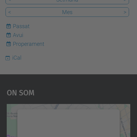
<
Mes
>
Passat
Avui
9
Properament
iCal
On Som
Necessitem el vostre
consentiment per carregar el
servei Google Maps!