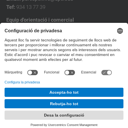
Tef:
934 13 77 39
Equip d'orientació i comercial
José Luís Grande
Tel. 93 4137194
jose.luis.grande@upc.edu
Formulari de contacte
© UPC
Desenvolupat amb
Mapa del lloc
Accessibilitat