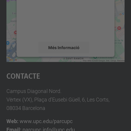
Utilitzem un servei de tercers per incrustar
contingut del mapa que pugui recollir dades
sobre la vostra activitat. Reviseu-ne els
detalls i accepteu el servei per veure el
mapa.
Més Informació
Accepta
Contacte
powered by
Usercentrics Consent
Management Platform
Campus Diagonal Nord.
Vèrtex (VX), Plaça d'Eusebi Güell, 6, Les Corts,
08034 Barcelona
Web:
www.upc.edu/parcupc
Email:
parcupc.info@upc.edu