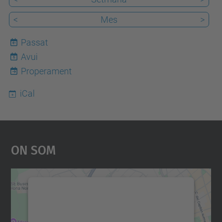
<
Mes
>
Passat
Avui
6
Properament
iCal
On Som
Necessitem el vostre
consentiment per carregar el
servei Google Maps!